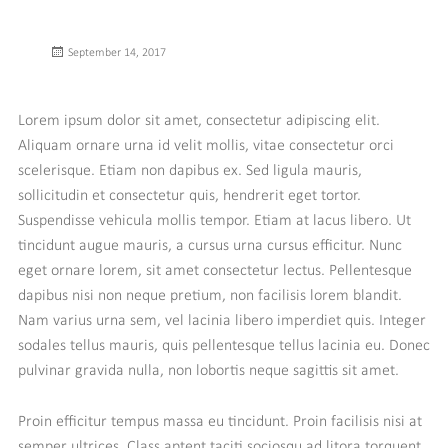
Posted
September 14, 2017
on
Lorem ipsum dolor sit amet, consectetur adipiscing elit.
Aliquam ornare urna id velit mollis, vitae consectetur orci
scelerisque. Etiam non dapibus ex. Sed ligula mauris,
sollicitudin et consectetur quis, hendrerit eget tortor.
Suspendisse vehicula mollis tempor. Etiam at lacus libero. Ut
tincidunt augue mauris, a cursus urna cursus efficitur. Nunc
eget ornare lorem, sit amet consectetur lectus. Pellentesque
dapibus nisi non neque pretium, non facilisis lorem blandit.
Nam varius urna sem, vel lacinia libero imperdiet quis. Integer
sodales tellus mauris, quis pellentesque tellus lacinia eu. Donec
pulvinar gravida nulla, non lobortis neque sagittis sit amet.
Proin efficitur tempus massa eu tincidunt. Proin facilisis nisi at
semper ultrices. Class aptent taciti sociosqu ad litora torquent