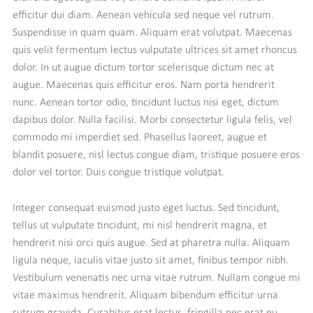
efficitur dui diam. Aenean vehicula sed neque vel rutrum.
Suspendisse in quam quam. Aliquam erat volutpat. Maecenas
quis velit fermentum lectus vulputate ultrices sit amet rhoncus
dolor. In ut augue dictum tortor scelerisque dictum nec at
augue. Maecenas quis efficitur eros. Nam porta hendrerit
nunc. Aenean tortor odio, tincidunt luctus nisi eget, dictum
dapibus dolor. Nulla facilisi. Morbi consectetur ligula felis, vel
commodo mi imperdiet sed. Phasellus laoreet, augue et
blandit posuere, nisl lectus congue diam, tristique posuere eros
dolor vel tortor. Duis congue tristique volutpat.
Integer consequat euismod justo eget luctus. Sed tincidunt,
tellus ut vulputate tincidunt, mi nisl hendrerit magna, et
hendrerit nisi orci quis augue. Sed at pharetra nulla. Aliquam
ligula neque, iaculis vitae justo sit amet, finibus tempor nibh.
Vestibulum venenatis nec urna vitae rutrum. Nullam congue mi
vitae maximus hendrerit. Aliquam bibendum efficitur urna
rutrum gravida. Curabitur erat lectus, fringilla nec erat eu,